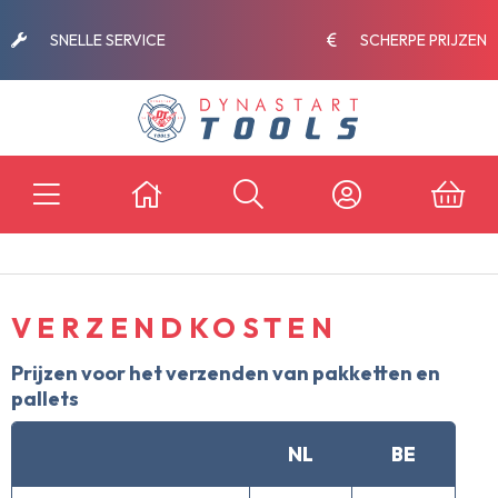
Zoek naar producten .....
SNELLE SERVICE
SCHERPE PRIJZEN
VERZENDKOSTEN
Prijzen voor het verzenden van pakketten en
pallets
NL
BE